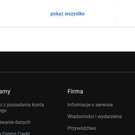
pokaż wszystko
512MB
ramy
Firma
i z posiadania konta
Informacje o serwisie
ego
Wiadomości i wydarzenia
iwanie danych
Przywództwo
 Digital Credit