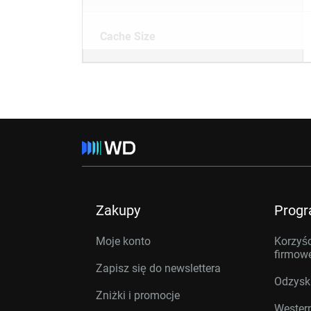
Cache Size
Zakupy
Prog
Moje konto
Korzyśc
firmow
Zapisz się do newslettera
Odzysk
Zniżki i promocje
Western