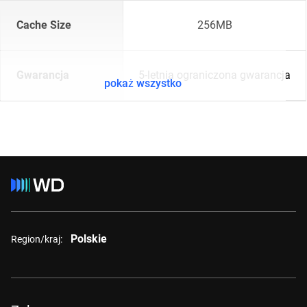
Cache Size
256MB
Gwarancja
5-letnia ograniczona gwarancja
pokaż wszystko
Polskie
Region/kraj: