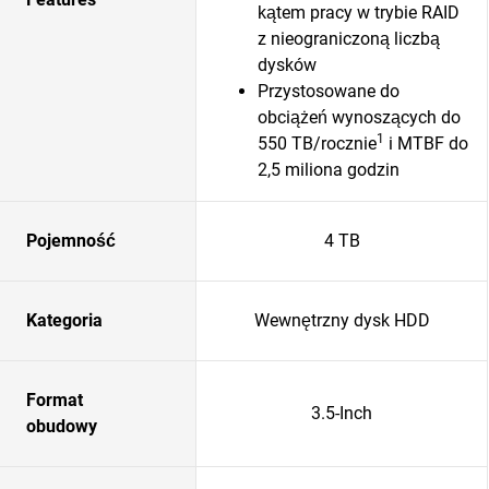
kątem pracy w trybie RAID
z nieograniczoną liczbą
dysków
Przystosowane do
obciążeń wynoszących do
1
550 TB/rocznie
i MTBF do
2,5 miliona godzin
Pojemność
4 TB
Kategoria
Wewnętrzny dysk HDD
Format
3.5-Inch
obudowy