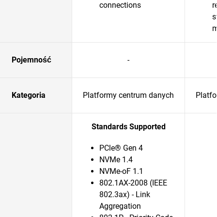
connections
r
s
m
Pojemność
-
Kategoria
Platformy centrum danych
Platf
Standards Supported
PCle® Gen 4
NVMe 1.4
NVMe-oF 1.1
802.1AX-2008 (IEEE
802.3ax) - Link
Aggregation