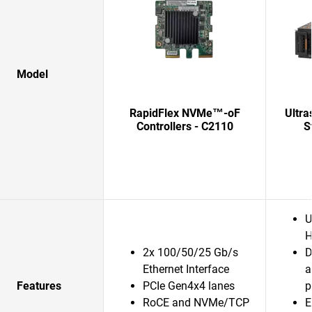
Model
RapidFlex NVMe™-oF
Ultra
Controllers - C2110
S
U
H
2x 100/50/25 Gb/s
D
Ethernet Interface
a
Features
PCIe Gen4x4 lanes
p
RoCE and NVMe/TCP
E