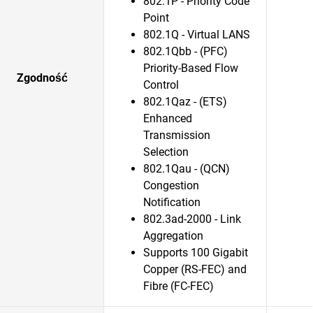
802.1P - Priority Code
Point
802.1Q - Virtual LANS
802.1Qbb - (PFC)
Priority-Based Flow
Zgodność
Control
802.1Qaz - (ETS)
Enhanced
Transmission
Selection
802.1Qau - (QCN)
Congestion
Notification
802.3ad-2000 - Link
Aggregation
Supports 100 Gigabit
Copper (RS-FEC) and
Fibre (FC-FEC)