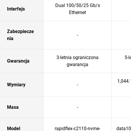
Dual 100/50/25 Gb/s
Interfejs
Ethernet
Zabezpiecze
-
nia
3-letnia ograniczona
5-l
Gwarancja
gwarancja
1,044
Wymiary
-
Masa
-
Model
rapidflex-c2110-nvme-
data102