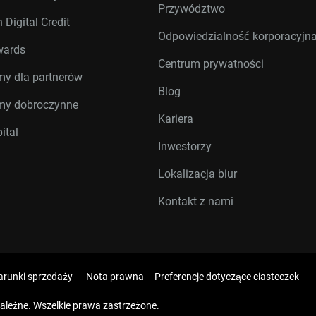
Przywództwo
 Digital Credit
Odpowiedzialność korporacyjn
wards
Centrum prywatności
my dla partnerów
Blog
my dobroczynne
Kariera
ital
Inwestorzy
Lokalizacja biur
Kontakt z nami
runki sprzedaży
Nota prawna
Preferencje dotyczące ciasteczek
zależne. Wszelkie prawa zastrzeżone.