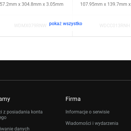
57.2mm x 304.8mm x 3.05mm
107.95mm x 139.7mm 
pokaż wszystko
WDMX079RNW
WDCC013RNH
ramy
Firma
i z posiadania konta
Informacje o serwisie
ego
Wiadomości i wydarzenia
iwanie danych