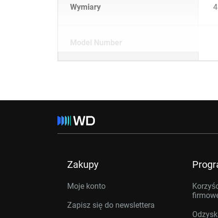
Wymiary
4
Model Number
Zakupy
Prog
Moje konto
Korzyśc
firmow
Zapisz się do newslettera
Odzysk