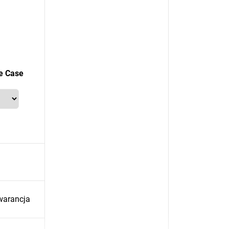
e Case
warancja