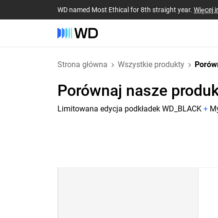
WD named Most Ethical for 8th straight year.
Więcej i
Strona główna
Wszystkie produkty
Porów
Porównaj nasze produk
Limitowana edycja podkładek WD_BLACK
+
My