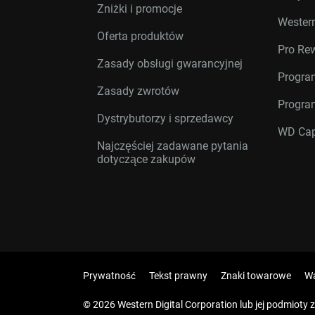
Zniżki i promocje
Western
Oferta produktów
Pro Re
Zasady obsługi gwarancyjnej
Progra
Zasady zwrotów
Progra
Dystrybutorzy i sprzedawcy
WD Cap
Najczęściej zadawane pytania
dotyczące zakupów
Prywatność
Tekst prawny
Znaki towarowe
Wa
© 2026 Western Digital Corporation lub jej podmioty 