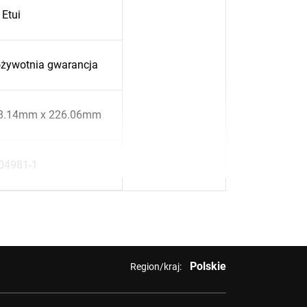
Etui
ożywotnia gwarancja
8.14mm x 226.06mm
04981-1
Polskie
Region/kraj: