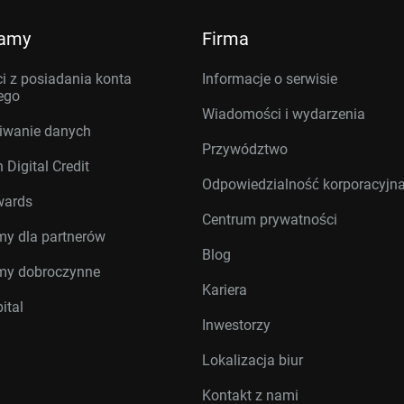
ramy
Firma
i z posiadania konta
Informacje o serwisie
ego
Wiadomości i wydarzenia
iwanie danych
Przywództwo
 Digital Credit
Odpowiedzialność korporacyjn
wards
Centrum prywatności
my dla partnerów
Blog
my dobroczynne
Kariera
ital
Inwestorzy
Lokalizacja biur
Kontakt z nami