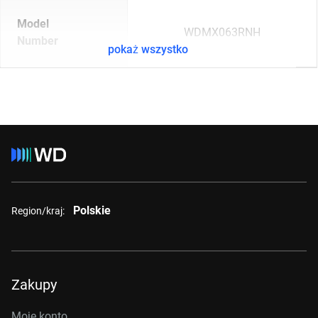
Model
WDMX063RNH
Number
pokaż wszystko
Polskie
Region/kraj:
Zakupy
Moje konto