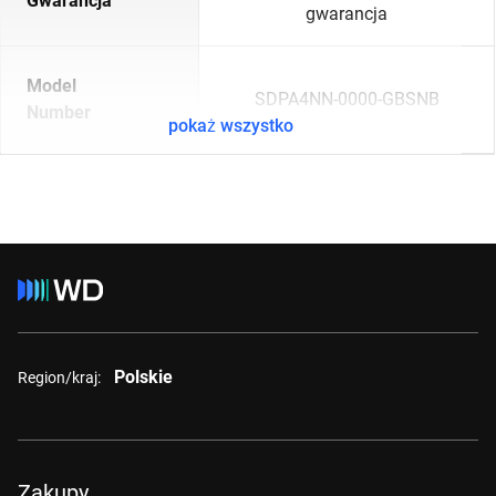
Gwarancja
gwarancja
Model
SDPA4NN-0000-GBSNB
Number
pokaż wszystko
Polskie
Region/kraj:
Zakupy