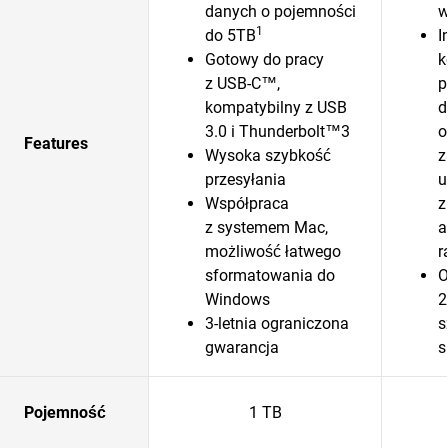
danych o pojemności
w
1
do 5TB
I
Gotowy do pracy
k
z USB-C™,
p
kompatybilny z USB
d
3.0 i Thunderbolt™3
o
Features
Wysoka szybkość
z
przesyłania
u
Współpraca
z
z systemem Mac,
a
możliwość łatwego
r
sformatowania do
O
Windows
2
3-letnia ograniczona
s
gwarancja
s
Pojemność
1 TB