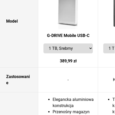
Model
G-DRIVE Mobile USB-C
389,99 zł
Zastosowani
-
e
Elegancka aluminiowa
T
konstrukcja
k
Przenośny magazyn
k