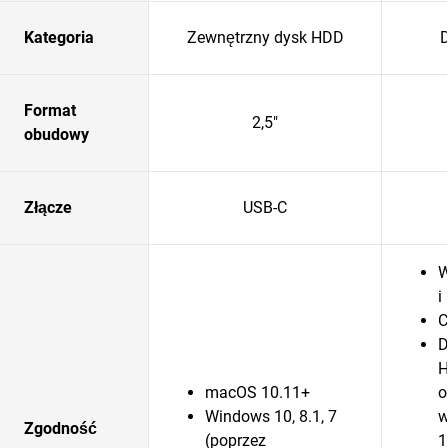
Kategoria
Zewnętrzny dysk HDD
D
Format
2,5"
obudowy
Złącze
USB-C
W
i
C
D
H
macOS 10.11+
o
Windows 10, 8.1, 7
w
Zgodność
(poprzez
1