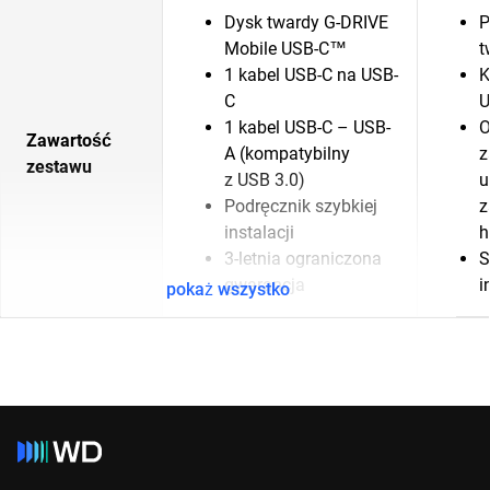
Dysk twardy G-DRIVE
P
Mobile USB-C™
t
1 kabel USB-C na USB-
K
C
U
1 kabel USB-C – USB-
O
Zawartość
A (kompatybilny
z
zestawu
z USB 3.0)
u
Podręcznik szybkiej
z
instalacji
h
3-letnia ograniczona
S
gwarancja
i
pokaż wszystko