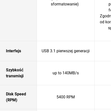
sformatowanie)
p
f
Zgodn
od ko
s
Interfejs
USB 3.1 pierwszej generacji
Szybkość
up to 140MB/s
transmisji
Disk Speed
5400 RPM
(RPM)