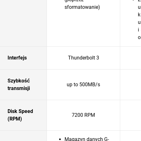
sformatowanie)
u
k
u
i
o
Interfejs
Thunderbolt 3
Szybkość
up to 500MB/s
transmisji
Disk Speed
7200 RPM
(RPM)
Magazyn danych G-