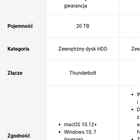
gwarancja
Pojemność
20 TB
Kategoria
Zewnętrzny dysk HDD
Zew
Złącze
Thunderbolt
W
i
D
z
macOS 10.12+
w
Windows 10, 7
f
Zgodność
(poprzez
Z