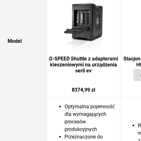
Model
G-SPEED Shuttle z adapterami
Stacjo
kieszeniowymi na urządzenia
H
serii ev
8374,99 zł
Optymalna pojemność
dla wymagających
procesów
R
produkcyjnych
m
Przeznaczone do
z