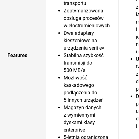
transportu
z
Zoptymalizowana
ł
obsługa procesów
m
wielostrumieniowych
i
Dwa adaptery
j
kieszeniowe na
n
urządzenia serii ev
u
Features
Stabilna szybkość
U
transmisji do
t
500 MB/s
z
Możliwość
d
kaskadowego
p
podłączenia do
D
5 innych urządzeń
p
Magazyn danych
u
z wymiennymi
d
dyskami klasy
i
enterprise
5-letnia ograniczona