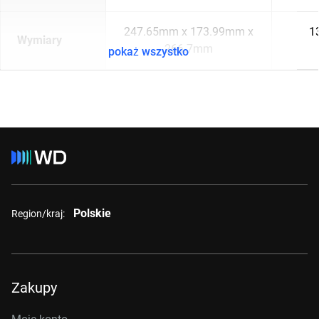
247.65mm x 173.99mm x
1
Wymiary
266.7mm
pokaż wszystko
Polskie
Region/kraj:
Zakupy