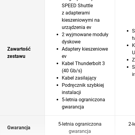
SPEED Shuttle
z adapterami
kieszeniowymi na
urządzenia ev
S
2 wyjmowane moduły
t
dyskowe
K
Zawartość
Adaptery kieszeniowe
U
zestawu
ev
Z
Kabel Thunderbolt 3
S
(40 Gb/s)
i
Kabel zasilający
Podręcznik szybkiej
instalacji
5-letnia ograniczona
gwarancja
5-letnia ograniczona
2-l
Gwarancja
gwarancja