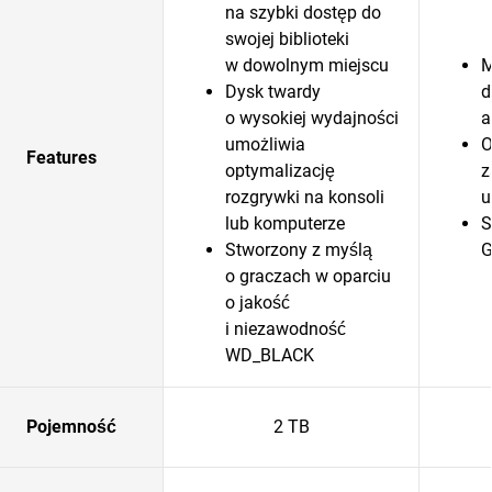
na szybki dostęp do
swojej biblioteki
w dowolnym miejscu
M
Dysk twardy
d
o wysokiej wydajności
a
umożliwia
O
Features
optymalizację
z
rozgrywki na konsoli
u
lub komputerze
S
Stworzony z myślą
G
o graczach w oparciu
o jakość
i niezawodność
WD_BLACK
Pojemność
2 TB