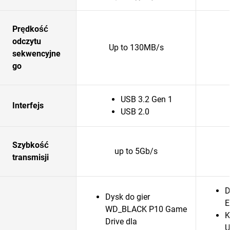
Prędkość
odczytu
Up to 130MB/s
sekwencyjne
go
USB 3.2 Gen 1
Interfejs
USB 2.0
Szybkość
up to 5Gb/s
transmisji
D
Dysk do gier
E
WD_BLACK P10 Game
K
Drive dla
U