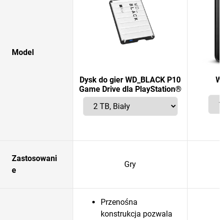
Model
Dysk do gier WD_BLACK P10
W
Game Drive dla PlayStation®
Zastosowani
Gry
e
Przenośna
konstrukcja pozwala