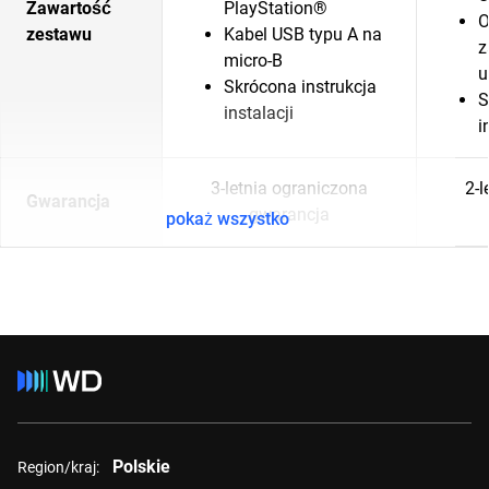
Zawartość
PlayStation®
O
zestawu
Kabel USB typu A na
z
micro-B
u
Skrócona instrukcja
S
instalacji
i
3-letnia ograniczona
2-l
Gwarancja
gwarancja
pokaż wszystko
Polskie
Region/kraj: