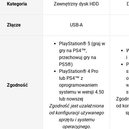
Kategoria
Zewnętrzny dysk HDD
D
Złącze
USB-A
PlayStation® 5 (graj w
gry na PS4™,
W
przechowuj gry na
i
PS5®)
P
PlayStation® 4 Pro
s
lub PS4™ z
o
Zgodność
oprogramowaniem
w
systemu w wersji 4.50
s
lub nowszej
Zgodn
Zgodność jest uzależniona
od ko
od konfiguracji używanego
s
sprzętu i systemu
operacyjnego.