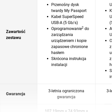
Przenośny dysk
U
twardy My Passport
K
Kabel SuperSpeed
U
USB-A (5 Gb/s)
(
2
Oprogramowanie
do
A
Zawartość
zarządzania
U
zestawu
urządzeniem i kopie
O
zapasowe chronione
z
hasłem
u
Skrócona instrukcja
z
instalacji
h
S
i
3-letnia ograniczona
3-l
Gwarancja
gwarancja
107.19mm x 74.93mm x