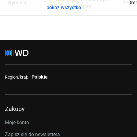
Wymiary
110mm
13.46mm
pokaż wszystko
Polskie
Region/kraj:
Zakupy
Moje konto
Zapisz się do newslettera