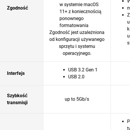
W
w systemie macOS
Zgodność
m
11+ z koniecznością
Z
ponownego
u
formatowania
k
Zgodność jest uzależniona
u
od konfiguracji używanego
s
sprzętu i systemu
operacyjnego.
USB 3.2 Gen 1
Interfejs
USB 2.0
Szybkość
up to 5Gb/s
transmisji
P
t