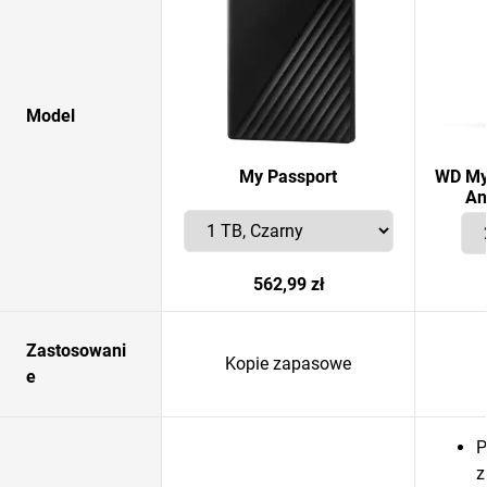
Model
My Passport
WD My 
An
562,99 zł
Zastosowani
Kopie zapasowe
e
P
z