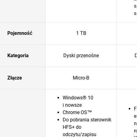
s
s
Pojemność
1 TB
Kategoria
Dyski przenośne
D
Złącze
Micro-B
Windows® 10
i nowsze
F
Chrome OS™
e
Do pobrania sterownik
n
HFS+ do
r
odczytu/zapisu