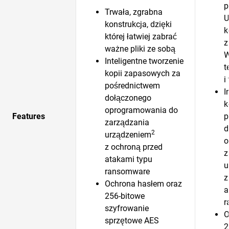
p
Trwała, zgrabna
U
konstrukcja, dzięki
k
której łatwiej zabrać
z
ważne pliki ze sobą
W
Inteligentne tworzenie
t
kopii zapasowych za
i
pośrednictwem
I
dołączonego
k
oprogramowania do
Features
p
zarządzania
d
2
urządzeniem
o
z ochroną przed
z
atakami typu
u
ransomware
z
Ochrona hasłem oraz
a
256-bitowe
r
szyfrowanie
O
sprzętowe AES
2