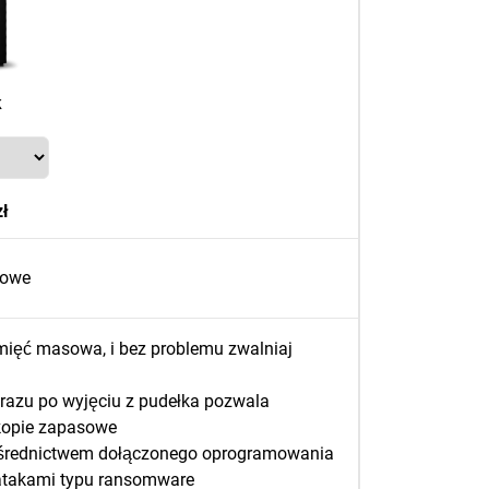
k
ł
sowe
mięć masowa, i bez problemu zwalniaj
azu po wyjęciu z pudełka pozwala
 kopie zapasowe
pośrednictwem dołączonego oprogramowania
 atakami typu ransomware