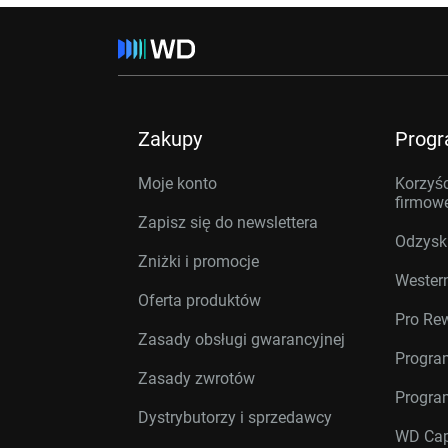
Zakupy
Prog
Moje konto
Korzyśc
firmow
Zapisz się do newslettera
Odzysk
Zniżki i promocje
Western
Oferta produktów
Pro Re
Zasady obsługi gwarancyjnej
Progra
Zasady zwrotów
Progra
Dystrybutorzy i sprzedawcy
WD Cap