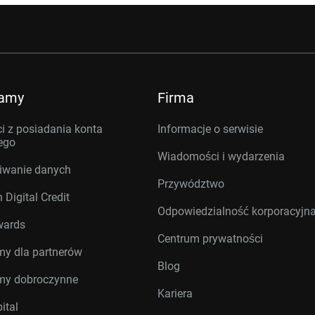
ramy
Firma
i z posiadania konta
Informacje o serwisie
ego
Wiadomości i wydarzenia
iwanie danych
Przywództwo
 Digital Credit
Odpowiedzialność korporacyjn
wards
Centrum prywatności
my dla partnerów
Blog
my dobroczynne
Kariera
ital