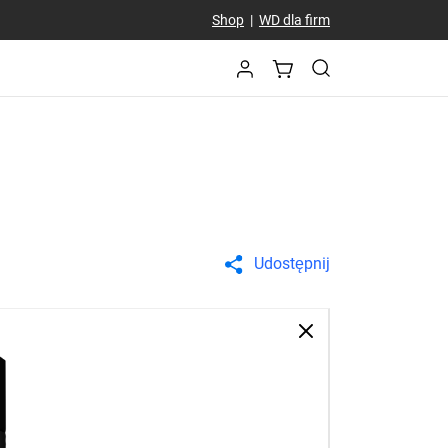
Shop
|
WD dla firm
Udostępnij