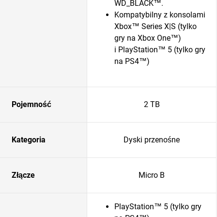
WD_BLACK™.
Kompatybilny z konsolami
Xbox™ Series X|S (tylko
gry na Xbox One™)
i PlayStation™ 5 (tylko gry
na PS4™)
Pojemność
2 TB
Kategoria
Dyski przenośne
Złącze
Micro B
PlayStation™ 5 (tylko gry