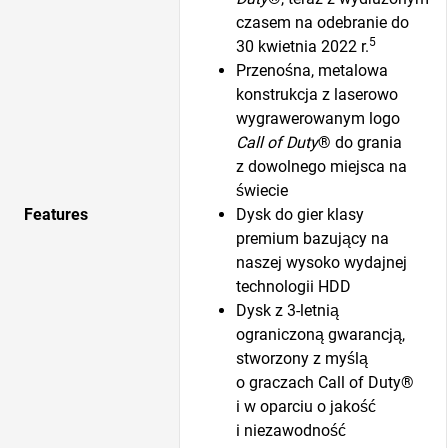
czasem na odebranie do
5
30 kwietnia 2022 r.
Przenośna, metalowa
konstrukcja z laserowo
wygrawerowanym logo
Call of Duty
® do grania
z dowolnego miejsca na
świecie
Features
Dysk do gier klasy
premium bazujący na
naszej wysoko wydajnej
technologii HDD
Dysk z 3-letnią
ograniczoną gwarancją,
stworzony z myślą
o graczach Call of Duty®
i w oparciu o jakość
i niezawodność