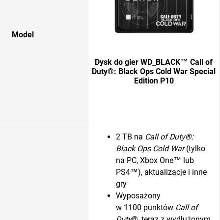
Model
Dysk do gier WD_BLACK™ Call of
Duty®: Black Ops Cold War Special
Edition P10
2 TB na
Call of Duty®:
Black Ops Cold War
(tylko
na PC, Xbox One™ lub
PS4™), aktualizacje i inne
gry
Wyposażony
w 1100 punktów
Call of
Duty
®, teraz z wydłużonym