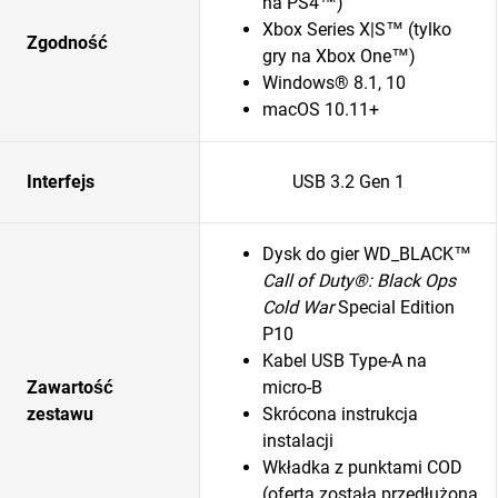
na PS4™)
Xbox Series X|S™ (tylko
Zgodność
gry na Xbox One™)
Windows® 8.1, 10
macOS 10.11+
Interfejs
USB 3.2 Gen 1
Dysk do gier WD_BLACK™
Call of Duty®: Black Ops
Cold War
Special Edition
P10
Kabel USB Type-A na
Zawartość
micro-B
zestawu
Skrócona instrukcja
instalacji
Wkładka z punktami COD
(oferta została przedłużona