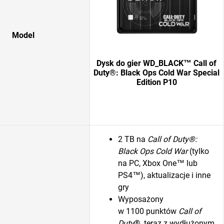
Model
Dysk do gier WD_BLACK™ Call of
Duty®: Black Ops Cold War Special
Edition P10
2 TB na
Call of Duty®:
Black Ops Cold War
(tylko
na PC, Xbox One™ lub
PS4™), aktualizacje i inne
gry
Wyposażony
w 1100 punktów
Call of
Duty
®, teraz z wydłużonym