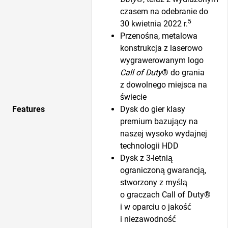
czasem na odebranie do
5
30 kwietnia 2022 r.
Przenośna, metalowa
konstrukcja z laserowo
wygrawerowanym logo
Call of Duty
® do grania
z dowolnego miejsca na
świecie
Features
Dysk do gier klasy
premium bazujący na
naszej wysoko wydajnej
technologii HDD
Dysk z 3-letnią
ograniczoną gwarancją,
stworzony z myślą
o graczach Call of Duty®
i w oparciu o jakość
i niezawodność