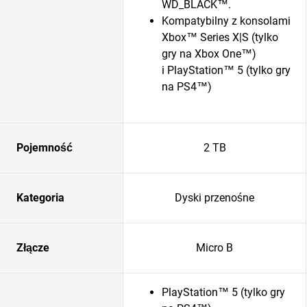
WD_BLACK™.
Kompatybilny z konsolami
Xbox™ Series X|S (tylko
gry na Xbox One™)
i PlayStation™ 5 (tylko gry
na PS4™)
Pojemność
2 TB
Kategoria
Dyski przenośne
Złącze
Micro B
PlayStation™ 5 (tylko gry