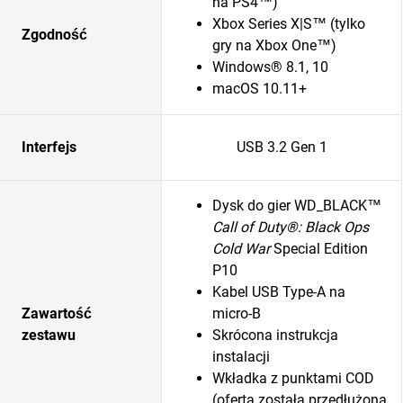
na PS4™)
Xbox Series X|S™ (tylko
Zgodność
gry na Xbox One™)
Windows® 8.1, 10
macOS 10.11+
Interfejs
USB 3.2 Gen 1
Dysk do gier WD_BLACK™
Call of Duty®: Black Ops
Cold War
Special Edition
P10
Kabel USB Type-A na
Zawartość
micro-B
zestawu
Skrócona instrukcja
instalacji
Wkładka z punktami COD
(oferta została przedłużona