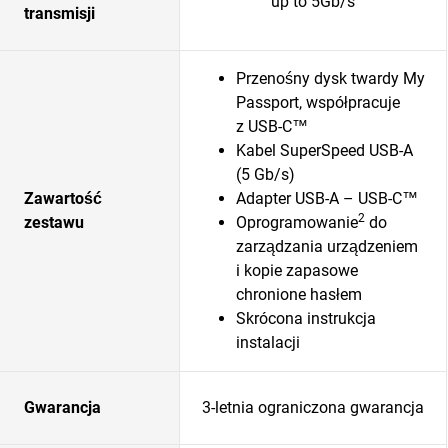
up to 5Gb/s
transmisji
Przenośny dysk twardy My
Passport, współpracuje
z USB-C™
Kabel SuperSpeed USB-A
(5 Gb/s)
Zawartość
Adapter USB-A – USB-C™
2
zestawu
Oprogramowanie
do
zarządzania urządzeniem
i kopie zapasowe
chronione hasłem
Skrócona instrukcja
instalacji
Gwarancja
3-letnia ograniczona gwarancja