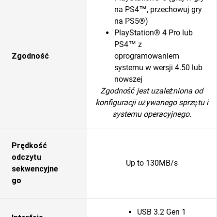
na PS4™, przechowuj gry
na PS5®)
PlayStation® 4 Pro lub
PS4™ z
Zgodność
oprogramowaniem
systemu w wersji 4.50 lub
nowszej
Zgodność jest uzależniona od
konfiguracji używanego sprzętu i
systemu operacyjnego.
Prędkość
odczytu
Up to 130MB/s
sekwencyjne
go
USB 3.2 Gen 1