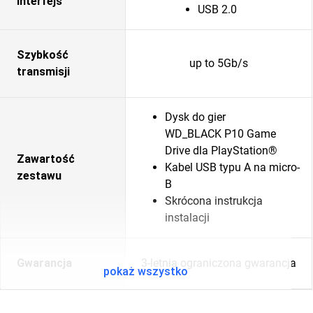
Interfejs
USB 2.0
Szybkość
up to 5Gb/s
transmisji
Dysk do gier
WD_BLACK P10 Game
Drive dla PlayStation®
Zawartość
Kabel USB typu A na micro-
zestawu
B
Skrócona instrukcja
instalacji
Gwarancja
3-letnia ograniczona gwarancja
pokaż wszystko