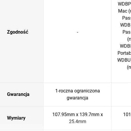
WDBPK
Mac (
Pass
WDBC
Zgodność
-
Pass
(
WDBP
Porta
WDBU6
(
1-roczna ograniczona
Gwarancja
gwarancja
107.95mm x 139.7mm x
101
Wymiary
25.4mm