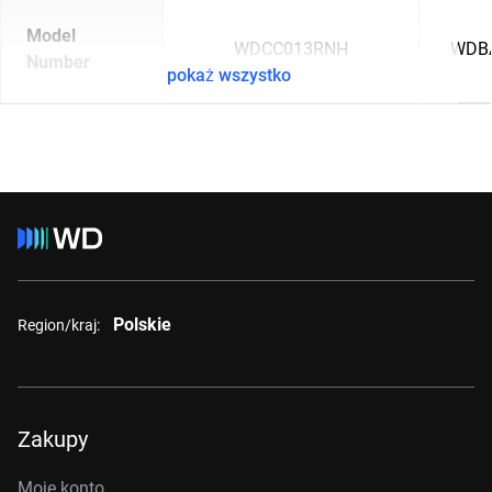
Model
WDCC013RNH
WDB
Number
pokaż wszystko
Polskie
Region/kraj:
Zakupy
Moje konto