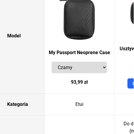
Model
Uszty
My Passport Neoprene Case
93,99 zł
Kategoria
Etui
Do d
(