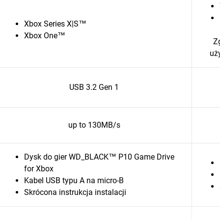
Xbox Series X|S™
Xbox One™
Z
uż
USB 3.2 Gen 1
up to 130MB/s
Dysk do gier WD_BLACK™ P10 Game Drive
for Xbox
Kabel USB typu A na micro-B
Skrócona instrukcja instalacji