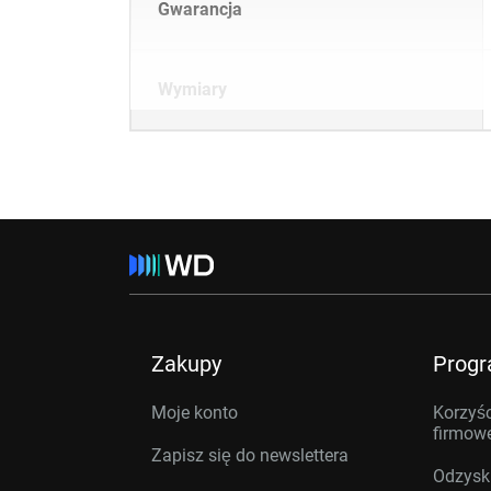
Gwarancja
Wymiary
Zakupy
Prog
Moje konto
Korzyśc
firmow
Zapisz się do newslettera
Odzysk