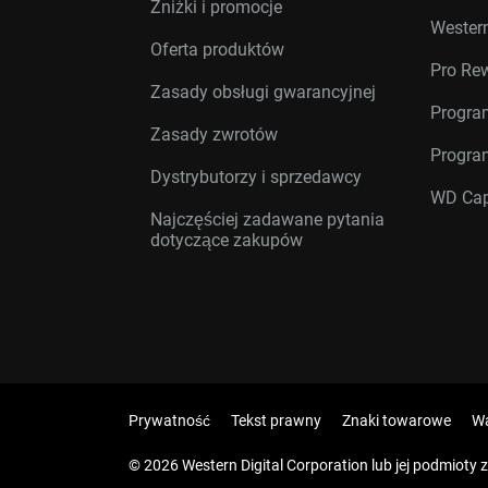
Zniżki i promocje
Western
Oferta produktów
Pro Re
Zasady obsługi gwarancyjnej
Progra
Zasady zwrotów
Progra
Dystrybutorzy i sprzedawcy
WD Cap
Najczęściej zadawane pytania
dotyczące zakupów
Prywatność
Tekst prawny
Znaki towarowe
Wa
© 2026 Western Digital Corporation lub jej podmioty 