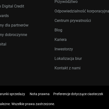
Przywództwo
 Digital Credit
Odpowiedzialność korporacyjn
wards
Centrum prywatności
my dla partnerów
Blog
my dobroczynne
Kariera
ital
Inwestorzy
Lokalizacja biur
Kontakt z nami
runki sprzedaży
Nota prawna
Preferencje dotyczące ciasteczek
zależne. Wszelkie prawa zastrzeżone.