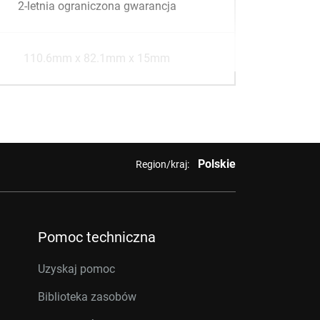
2-letnia ograniczona gwarancja
110.6mm x 82.1mm x 15mm
Polskie
Region/kraj:
Pomoc techniczna
Uzyskaj pomoc
Biblioteka zasobów