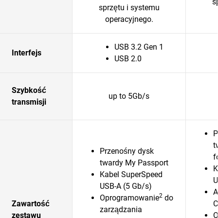
s
sprzętu i systemu
operacyjnego.
USB 3.2 Gen 1
Interfejs
USB 2.0
Szybkość
up to 5Gb/s
transmisji
P
t
Przenośny dysk
f
twardy My Passport
K
Kabel SuperSpeed
U
USB-A (5 Gb/s)
A
2
Oprogramowanie
do
Zawartość
zarządzania
zestawu
O