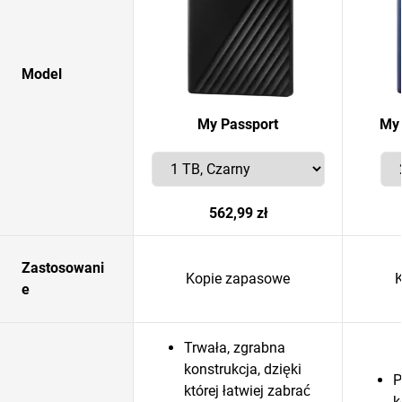
Model
My Passport
My 
562,99 zł
Zastosowani
Kopie zapasowe
e
Trwała, zgrabna
konstrukcja, dzięki
P
której łatwiej zabrać
k