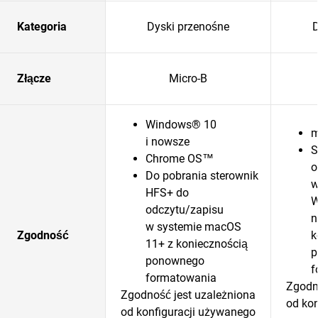
Kategoria
Dyski przenośne
D
Złącze
Micro-B
Windows® 10
m
i nowsze
S
Chrome OS™
o
Do pobrania sterownik
w
HFS+ do
W
odczytu/zapisu
n
w systemie macOS
Zgodność
k
11+ z koniecznością
p
ponownego
f
formatowania
Zgodn
Zgodność jest uzależniona
od ko
od konfiguracji używanego