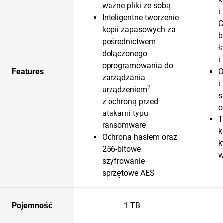
ważne pliki ze sobą
i
Inteligentne tworzenie
C
kopii zapasowych za
b
pośrednictwem
ł
dołączonego
i
oprogramowania do
Features
O
zarządzania
i
2
urządzeniem
s
z ochroną przed
o
atakami typu
T
ransomware
k
Ochrona hasłem oraz
k
256-bitowe
w
szyfrowanie
sprzętowe AES
Pojemność
1 TB