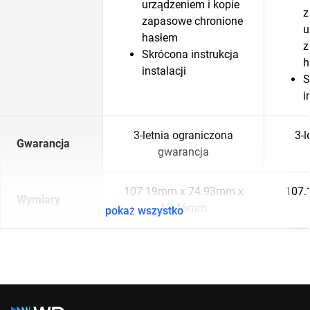
urządzeniem i kopie
z
zapasowe chronione
u
hasłem
z
Skrócona instrukcja
h
instalacji
S
i
3-letnia ograniczona
3-l
Gwarancja
gwarancja
107.19mm x 74.93mm x
107.
Wymiary
13.46mm
pokaż wszystko