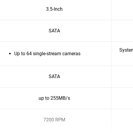
3.5-Inch
SATA
Syste
Up to 64 single-stream cameras
SATA
up to 255MB/s
7200 RPM