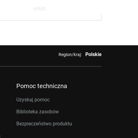
64MB
Polskie
Region/kraj:
Pomoc techniczna
Uzyskaj pomoc
Biblioteka zasobów
Bezpieczeństwo produktu
a