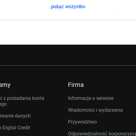
pokaż wszystko
512MB
ramy
Firma
i z posiadania konta
Informacje o serwisie
ego
Wiadomości i wydarzenia
iwanie danych
Przywództwo
 Digital Credit
Odpowiedzialność korporacyjn