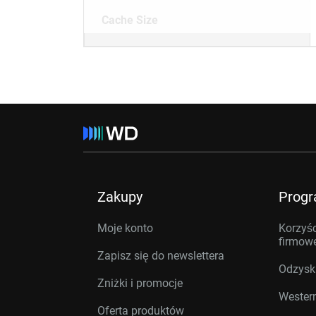
Cache Size
Zakupy
Prog
Moje konto
Korzyśc
firmow
Zapisz się do newslettera
Odzysk
Zniżki i promocje
Western
Oferta produktów