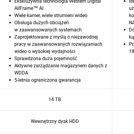
Ekskluzywna technologia Western Digital
Id
AllFrame™ AI
uż
Wiele kamer, wiele strumieni wideo
ko
Obsługa dużych obciążeń
N
w zaawansowanych systemach
Do
Zaprojektowane z myślą o niezawodnej
ką
pracy w zaawansowanych rozwiązaniach
Pr
wideo o wysokiej wydajności
18
Sprawdzona duża pojemność
Aktywne zarządzanie magazynem danych z
WDDA
5-letnia ograniczona gwarancja
14 TB
Wewnętrzny dysk HDD