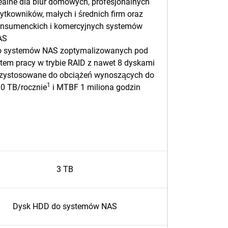
ealne dla biur domowych, profesjonalnych
ytkowników, małych i średnich firm oraz
nsumenckich i komercyjnych systemów
AS
 systemów NAS zoptymalizowanych pod
tem pracy w trybie RAID z nawet 8 dyskami
zystosowane do obciążeń wynoszących do
1
0 TB/rocznie
i MTBF 1 miliona godzin
3 TB
Dysk HDD do systemów NAS