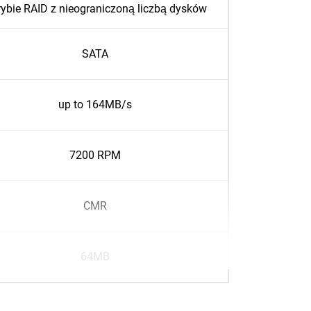
rybie RAID z nieograniczoną liczbą dysków
SATA
up to 164MB/s
7200 RPM
CMR
64MB