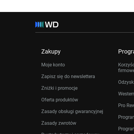
Zakupy
Prog
Moje konto
Korzyśc
firmow
Zapisz się do newslettera
Odzysk
Zniżki i promocje
Western
Oferta produktów
Pro Re
Zasady obsługi gwarancyjnej
Progra
Zasady zwrotów
Progra