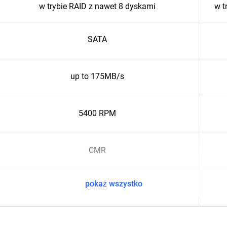
w trybie RAID z nawet 8 dyskami
w t
SATA
up to 175MB/s
5400 RPM
CMR
pokaż wszystko
64MB