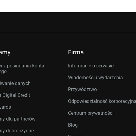
ramy
Firma
i z posiadania konta
Informacje o serwisie
ego
Wiadomości i wydarzenia
iwanie danych
Przywództwo
 Digital Credit
Odpowiedzialność korporacyjn
wards
Centrum prywatności
my dla partnerów
Blog
my dobroczynne