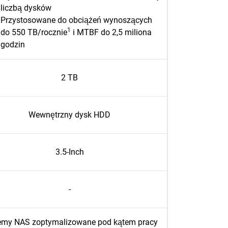
liczbą dysków
Przystosowane do obciążeń wynoszących
1
do 550 TB/rocznie
i MTBF do 2,5 miliona
godzin
2 TB
Wewnętrzny dysk HDD
3.5-Inch
-
emy NAS zoptymalizowane pod kątem pracy