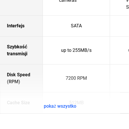
cameras
W
S
Interfejs
SATA
Szybkość
up to 255MB/s
transmisji
Disk Speed
7200 RPM
(RPM)
Cache Size
512MB
pokaż wszystko