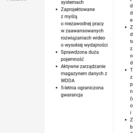
systemach
d
Zaprojektowane
d
z myślą
e
o niezawodnej pracy
Z
w zaawansowanych
d
rozwiązaniach wideo
t
o wysokiej wydajności
z
Sprawdzona duża
o
pojemność
d
Aktywne zarządzanie
T
magazynem danych z
z
WDDA
p
5-letnia ograniczona
n
gwarancja
(
o
i
Z
b