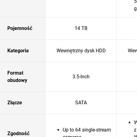
5
g
Pojemność
14 TB
Kategoria
Wewnętrzny dysk HDD
Wew
Format
3.5-Inch
obudowy
Złącze
SATA
W
Up to 64 single-stream
z
Zgodność