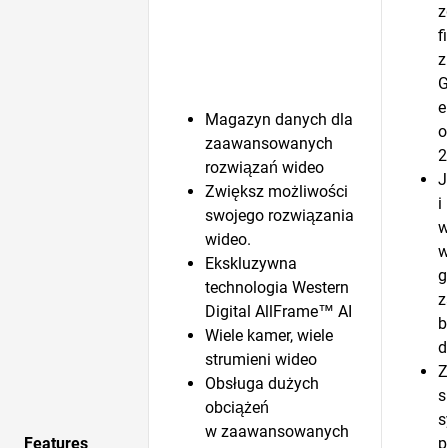
z
f
z
G
e
Magazyn danych dla
o
zaawansowanych
2
rozwiązań wideo
J
Zwiększ możliwości
i
swojego rozwiązania
w
wideo.
w
Ekskluzywna
g
technologia Western
z
Digital AllFrame™ AI
b
Wiele kamer, wiele
d
strumieni wideo
Z
Obsługa dużych
s
obciążeń
s
w zaawansowanych
Features
p