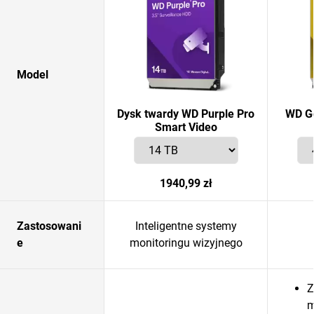
Model
Dysk twardy WD Purple Pro
WD G
Smart Video
1940,99 zł
Zastosowani
Inteligentne systemy
e
monitoringu wizyjnego
Z
m