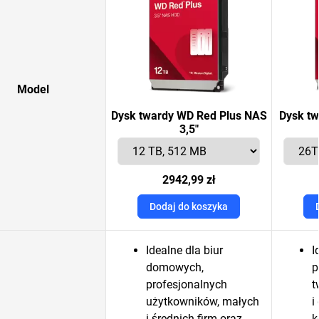
Model
Dysk twardy WD Red Plus NAS
Dysk t
3,5"
2942,99 zł
Dodaj do koszyka
Idealne dla biur
I
domowych,
p
profesjonalnych
t
użytkowników, małych
i
i średnich firm oraz
k