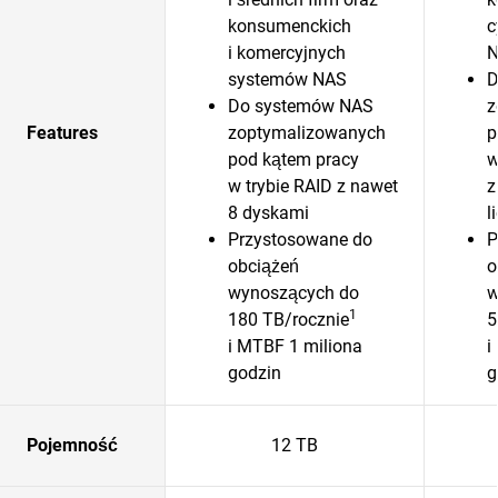
konsumenckich
c
i komercyjnych
systemów NAS
D
Do systemów NAS
z
Features
zoptymalizowanych
p
pod kątem pracy
w
w trybie RAID z nawet
z
8 dyskami
l
Przystosowane do
P
obciążeń
o
wynoszących do
w
1
180 TB/rocznie
5
i MTBF 1 miliona
i
godzin
g
Pojemność
12 TB