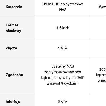
Dysk HDD do systemów
Kategoria
Wew
NAS
Format
3.5-Inch
obudowy
Złącze
SATA
Systemy NAS
zop
zoptymalizowane pod
Zgodność
kątem
kątem pracy w trybie RAID
z ni
z nawet 8 dyskami
Interfejs
SATA