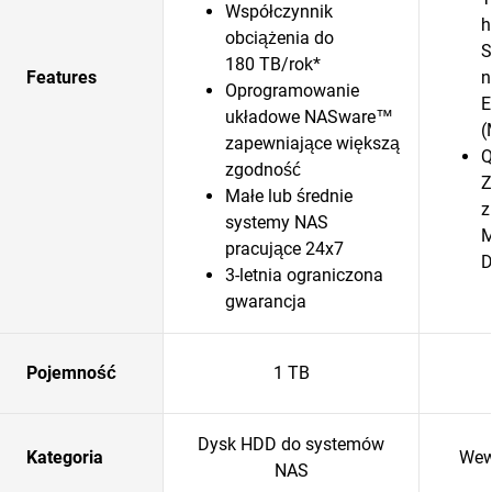
Współczynnik
h
obciążenia do
S
180 TB/rok*
Features
n
Oprogramowanie
E
układowe NASware™
(
zapewniające większą
Q
zgodność
Z
Małe lub średnie
z
systemy NAS
M
pracujące 24x7
D
3-letnia ograniczona
gwarancja
Pojemność
1 TB
Dysk HDD do systemów
Kategoria
Wew
NAS