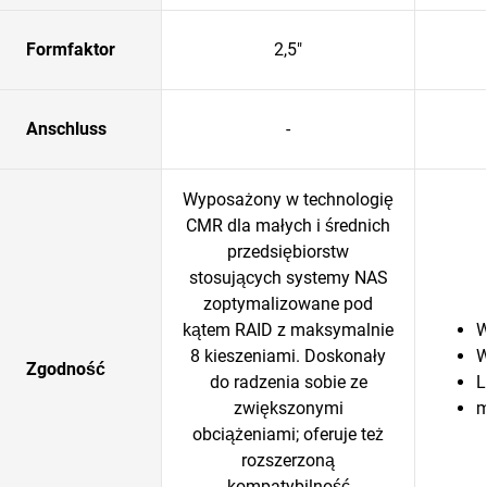
Formfaktor
2,5"
Anschluss
-
Wyposażony w technologię
CMR dla małych i średnich
przedsiębiorstw
stosujących systemy NAS
zoptymalizowane pod
kątem RAID z maksymalnie
W
8 kieszeniami. Doskonały
W
Zgodność
do radzenia sobie ze
L
zwiększonymi
obciążeniami; oferuje też
rozszerzoną
kompatybilność