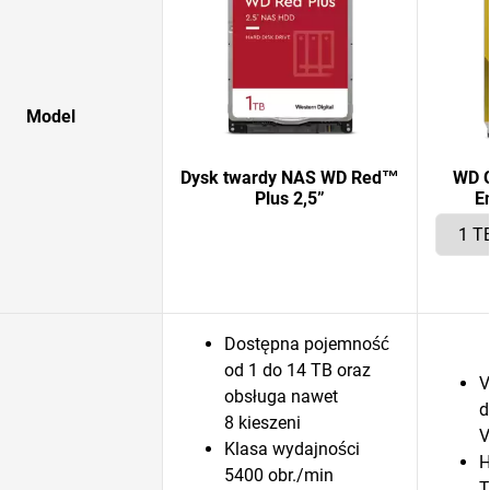
Model
Dysk twardy NAS WD Red™
WD G
Plus 2,5”
E
Dostępna pojemność
od 1 do 14 TB oraz
V
obsługa nawet
d
8 kieszeni
V
Klasa wydajności
H
5400 obr./min
T