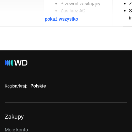
Przewód zasilający
Z
Zasilacz AC
S
i
pokaż wszystko
Polskie
Region/kraj:
Zakupy
Moje konto