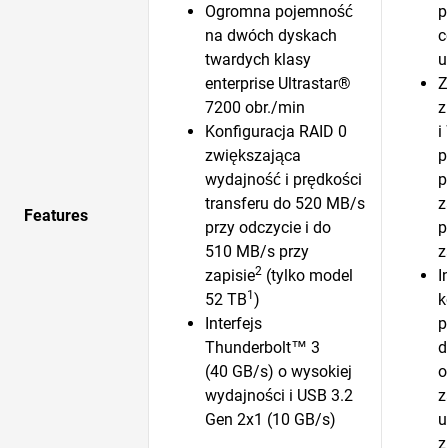
Ogromna pojemność
p
na dwóch dyskach
c
twardych klasy
u
enterprise Ultrastar®
Z
7200 obr./min
z
Konfiguracja RAID 0
i
zwiększająca
p
wydajność i prędkości
p
transferu do 520 MB/s
z
Features
przy odczycie i do
p
510 MB/s przy
z
2
zapisie
(tylko model
I
1
52 TB
)
k
Interfejs
p
Thunderbolt™ 3
d
(40 GB/s) o wysokiej
o
wydajności i USB 3.2
z
Gen 2x1 (10 GB/s)
u
z