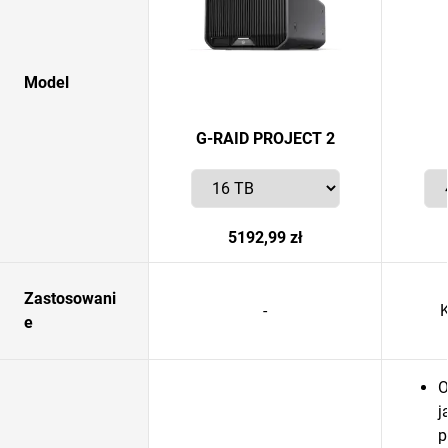
Model
G-RAID PROJECT 2
5192,99 zł
Zastosowani
-
e
O
j
p