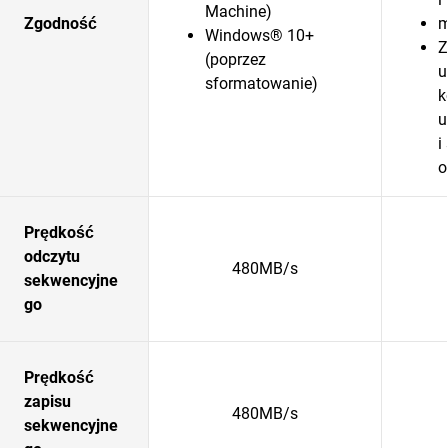
Machine)
Zgodność
m
Windows® 10+
Z
(poprzez
u
sformatowanie)
k
u
i
o
Prędkość
odczytu
480MB/s
sekwencyjne
go
Prędkość
zapisu
480MB/s
sekwencyjne