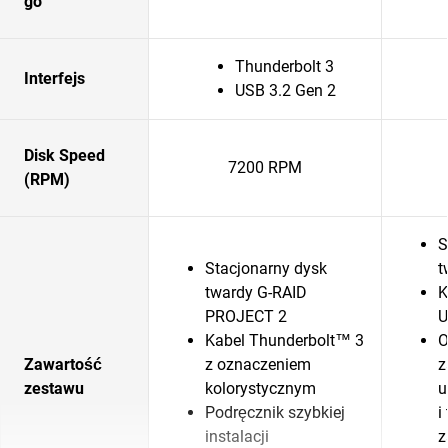
go
Thunderbolt 3
Interfejs
USB 3.2 Gen 2
Disk Speed
7200 RPM
(RPM)
S
Stacjonarny dysk
t
twardy G-RAID
K
PROJECT 2
U
Kabel Thunderbolt™ 3
O
Zawartość
z oznaczeniem
z
zestawu
kolorystycznym
u
Podręcznik szybkiej
i
instalacji
z