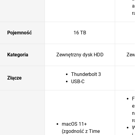
a
r
Pojemność
16 TB
Kategoria
Zewnętrzny dysk HDD
Zew
Thunderbolt 3
Złącze
USB-C
F
e
n
r
macOS 11+
W
(zgodność z Time
i