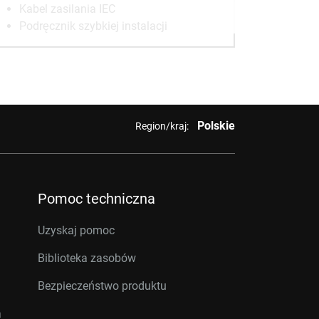
Kabel zasilania IEC
Podręcznik szybkiej instalacji
Polskie
Region/kraj:
Pomoc techniczna
Uzyskaj pomoc
Biblioteka zasobów
Bezpieczeństwo produktu
a