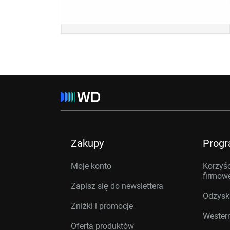
Zakupy
Prog
Moje konto
Korzyśc
firmow
Zapisz się do newslettera
Odzysk
Zniżki i promocje
Western
Oferta produktów