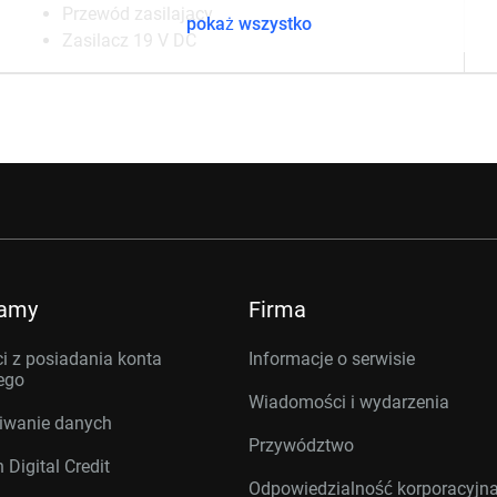
Przewód zasilający
pokaż wszystko
Zasilacz 19 V DC
ramy
Firma
i z posiadania konta
Informacje o serwisie
ego
Wiadomości i wydarzenia
iwanie danych
Przywództwo
 Digital Credit
Odpowiedzialność korporacyjn