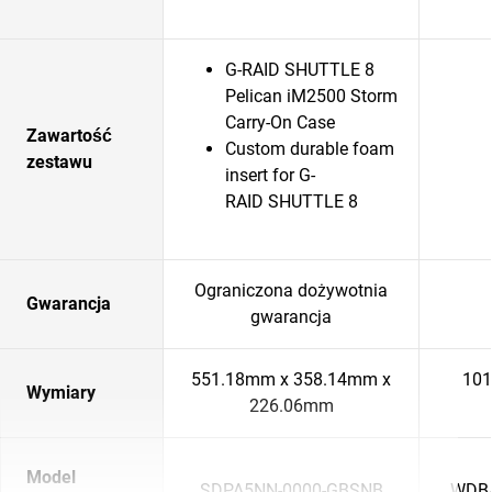
G-RAID SHUTTLE 8
Pelican iM2500 Storm
Carry-On Case
Zawartość
Custom durable foam
zestawu
insert for G-
RAID SHUTTLE 8
Ograniczona dożywotnia
Gwarancja
gwarancja
551.18mm x 358.14mm x
101
Wymiary
226.06mm
Model
SDPA5NN-0000-GBSNB
WDB