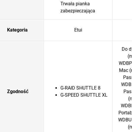
Trwała pianka
zabezpieczająca
Kategoria
Etui
Do d
(
WDBPK
Mac (
Pass
WDBC
G-RAID SHUTTLE 8
Zgodność
Pass
G-SPEED SHUTTLE XL
(
WDBP
Porta
WDBU6
(