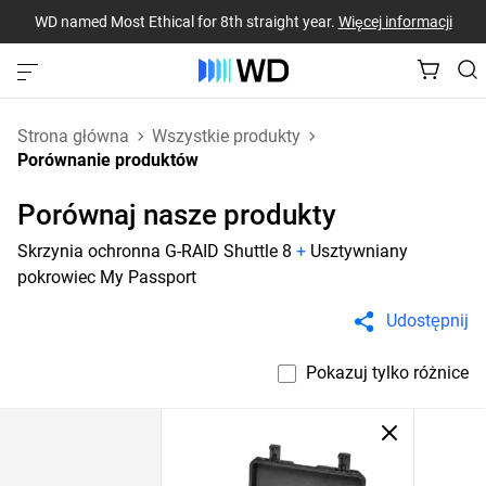
WD named Most Ethical for 8th straight year.
Więcej informacji
Strona główna
Wszystkie produkty
Porównanie produktów
Porównaj nasze produkty
Skrzynia ochronna G-RAID Shuttle 8
+
Usztywniany
pokrowiec My Passport
Udostępnij
Pokazuj tylko różnice