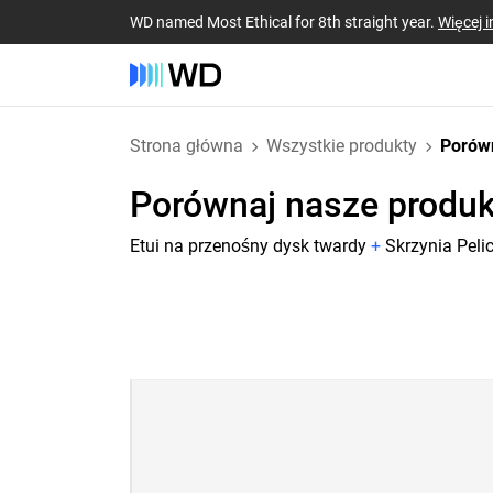
WD named Most Ethical for 8th straight year.
Więcej i
Strona główna
Wszystkie produkty
Porów
Porównaj nasze produk
Etui na przenośny dysk twardy
+
Skrzynia Pel