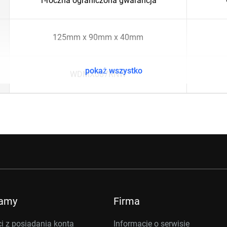
1-roczna ograniczona gwarancja
125mm x 90mm x 40mm
pokaż wszystko
WDMX087RNW
ramy
Firma
i z posiadania konta
Informacje o serwisie