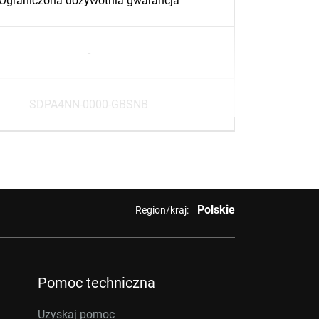
Ograniczona dożywotnia gwarancja
-
SDPA4NN-0000-GBSNB
Polskie
Region/kraj:
Pomoc techniczna
Uzyskaj pomoc