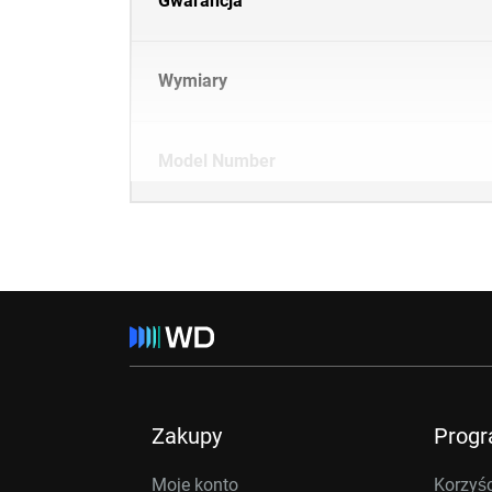
Gwarancja
Wymiary
Model Number
Zakupy
Prog
Moje konto
Korzyśc