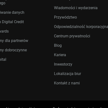
ego
Wiadomości i wydarzenia
iwanie danych
Przywództwo
 Digital Credit
Odpowiedzialność korporacyjn
wards
Centrum prywatności
my dla partnerów
Blog
my dobroczynne
Kariera
ital
Inwestorzy
Lokalizacja biur
Kontakt z nami