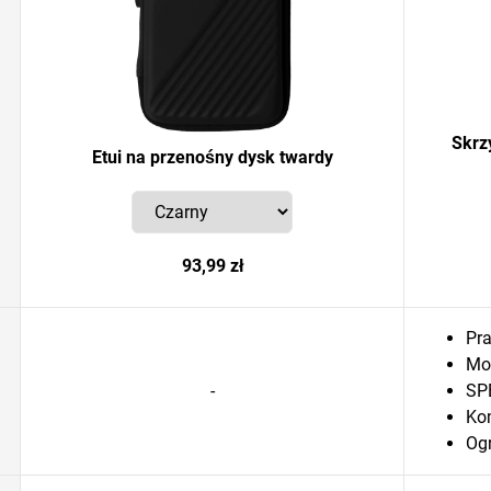
Skrz
Etui na przenośny dysk twardy
93,99 zł
Pr
Mo
-
SP
Ko
Og