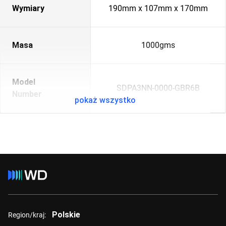
Wymiary
190mm x 107mm x 170mm
Masa
1000gms
Model
SDPA3NN-0000-GBR6B
Number
pokaż wszystko
Polskie
Region/kraj: