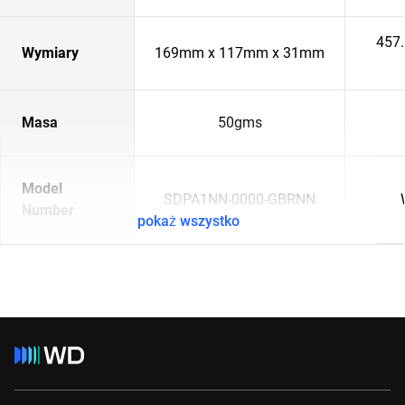
457
Wymiary
169mm x 117mm x 31mm
Masa
50gms
Model
SDPA1NN-0000-GBRNN
Number
pokaż wszystko