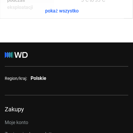
podczas
5°C to 35°C
eksploatacji
pokaż wszystko
Polskie
Region/kraj:
Zakupy
Moje konto