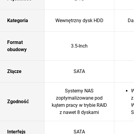
Kategoria
Wewnętrzny dysk HDD
Da
Format
3.5-Inch
obudowy
Złącze
SATA
Systemy NAS
W
zoptymalizowane pod
z
Zgodność
kątem pracy w trybie RAID
W
z nawet 8 dyskami
S
Interfejs
SATA