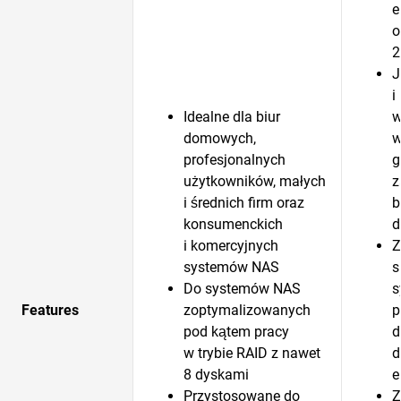
e
o
2
J
i
Idealne dla biur
w
domowych,
w
profesjonalnych
g
użytkowników, małych
z
i średnich firm oraz
b
konsumenckich
d
i komercyjnych
Z
systemów NAS
s
Do systemów NAS
s
Features
zoptymalizowanych
p
pod kątem pracy
d
w trybie RAID z nawet
d
8 dyskami
e
Przystosowane do
Z