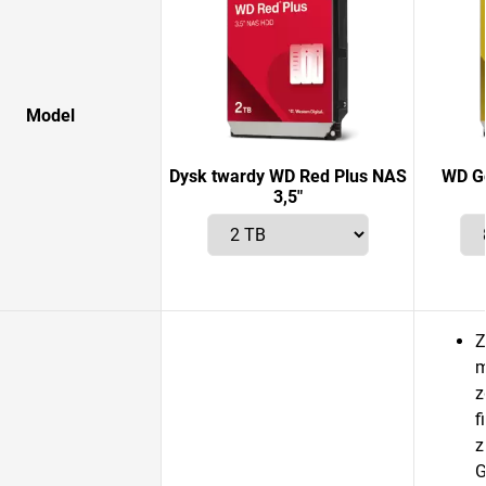
Model
Dysk twardy WD Red Plus NAS
WD G
3,5"
Z
m
z
f
z
G