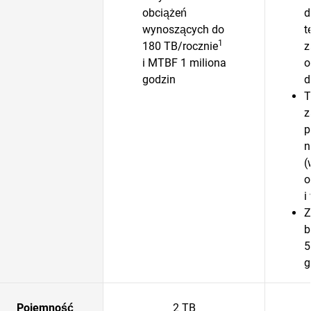
obciążeń
d
wynoszących do
t
1
180 TB/rocznie
z
i MTBF 1 miliona
o
godzin
d
T
z
p
n
(
o
i
Z
b
5
g
Pojemność
2 TB