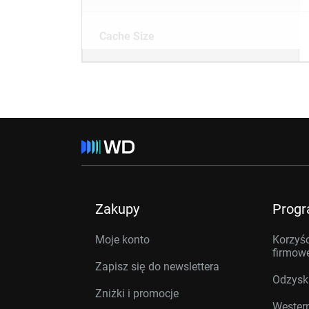
Cache Size
Zakupy
Prog
Moje konto
Korzyśc
firmow
Zapisz się do newslettera
Odzysk
Zniżki i promocje
Western