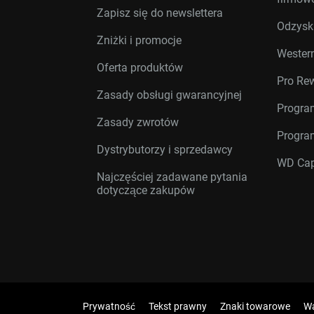
Zapisz się do newslettera
Odzysk
Zniżki i promocje
Western
Oferta produktów
Pro Re
Zasady obsługi gwarancyjnej
Progra
Zasady zwrotów
Progra
Dystrybutorzy i sprzedawcy
WD Cap
Najczęściej zadawane pytania
dotyczące zakupów
Prywatność
Tekst prawny
Znaki towarowe
Wa