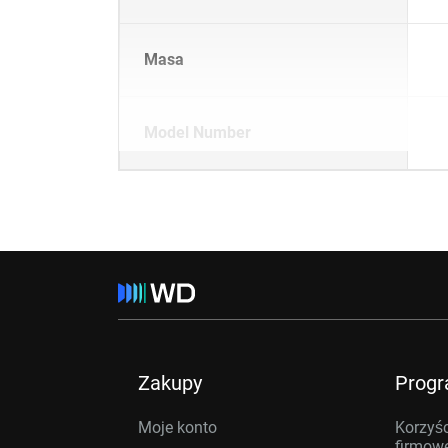
Masa
Model Number
Zakupy
Prog
Moje konto
Korzyśc
firmow