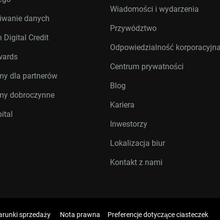
Wiadomości i wydarzenia
iwanie danych
Przywództwo
 Digital Credit
Odpowiedzialność korporacyjn
wards
Centrum prywatności
my dla partnerów
Blog
my dobroczynne
Kariera
ital
Inwestorzy
Lokalizacja biur
Kontakt z nami
runki sprzedaży
Nota prawna
Preferencje dotyczące ciasteczek