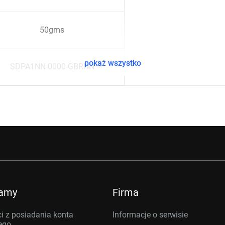
50gms
pokaż wszystko
SDPA1NN-0000-GBRNN
ramy
Firma
i z posiadania konta
Informacje o serwisie
ego