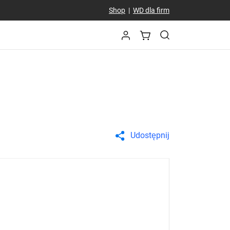
Shop
|
WD dla firm
Udostępnij