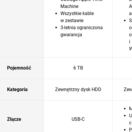
Machine
A
Wszystkie kable
a
w zestawie
S
3-letnia ograniczona
o
gwarancja
o
i
W
Pojemność
6 TB
Kategoria
Zewnętrzny dysk HDD
Zew
M
U
Złącze
USB-C
c
P