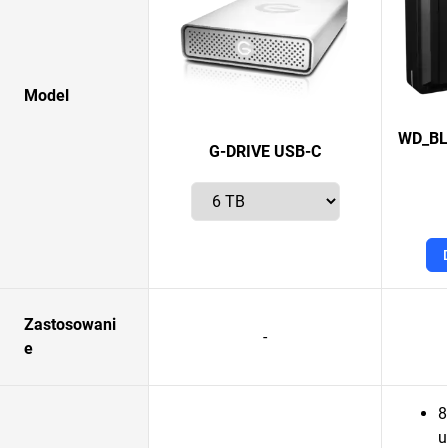
Model
WD_BL
G-DRIVE USB-C
Zastosowani
-
e
8
u