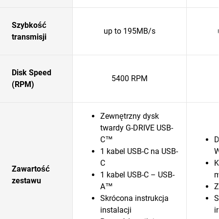
Szybkość
up to 195MB/s
transmisji
Disk Speed
5400 RPM
(RPM)
Zewnętrzny dysk
twardy G-DRIVE USB-
C™
D
1 kabel USB-C na USB-
W
C
K
Zawartość
1 kabel USB-C – USB-
m
zestawu
A™
Z
Skrócona instrukcja
S
instalacji
i