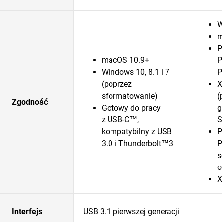
W
m
P
macOS 10.9+
P
Windows 10, 8.1 i 7
P
(poprzez
X
sformatowanie)
(
Zgodność
Gotowy do pracy
g
z USB-C™,
S
kompatybilny z USB
P
3.0 i Thunderbolt™3
P
s
o
X
Interfejs
USB 3.1 pierwszej generacji