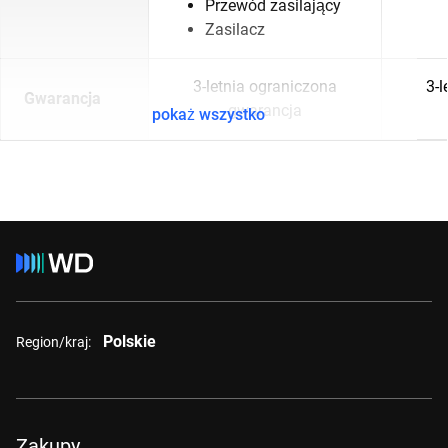
Przewód zasilający
Zasilacz
3-letnia ograniczona
3-l
Gwarancja
gwarancja
pokaż wszystko
Polskie
Region/kraj:
Zakupy