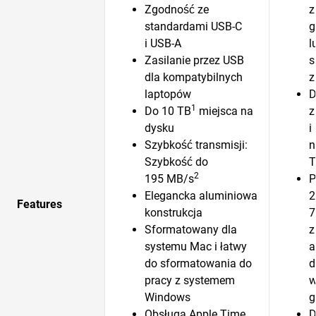
Zgodność ze
z
standardami USB-C
g
i USB-A
l
Zasilanie przez USB
s
dla kompatybilnych
z
laptopów
D
1
Do 10 TB
miejsca na
z
dysku
i
Szybkość transmisji:
n
Szybkość do
T
2
195 MB/s
P
Elegancka aluminiowa
2
Features
konstrukcja
7
Sformatowany dla
z
systemu Mac i łatwy
a
do sformatowania do
d
pracy z systemem
w
Windows
g
Obsługa Apple Time
D