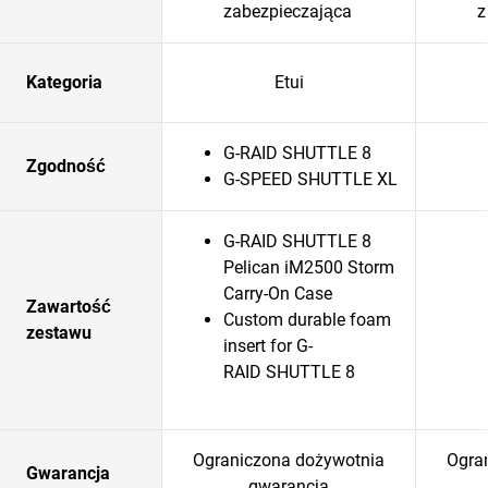
zabezpieczająca
z
Kategoria
Etui
G-RAID SHUTTLE 8
Zgodność
G-SPEED SHUTTLE XL
G-RAID SHUTTLE 8
Pelican iM2500 Storm
Carry-On Case
Zawartość
Custom durable foam
zestawu
insert for G-
RAID SHUTTLE 8
Ograniczona dożywotnia
Ogra
Gwarancja
gwarancja