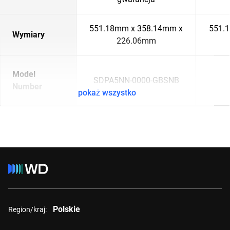
551.18mm x 358.14mm x
551.
Wymiary
226.06mm
Model
SDPA5NN-0000-GBSNB
Number
pokaż wszystko
Polskie
Region/kraj: