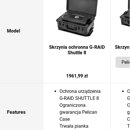
Model
Skrzynia ochronna G-RAID
Skrzyn
Shuttle 8
1961,99 zł
Ochrona urządzenia
O
G-RAID SHUTTLE 8
G
Ograniczona
O
Features
gwarancja Pelican
g
Case
C
Trwała pianka
T