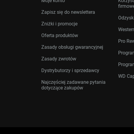
Moje konto
Korzyśc
firmow
Zapisz się do newslettera
Odzysk
Zniżki i promocje
Western
Oferta produktów
Pro Re
Zasady obsługi gwarancyjnej
Progra
Zasady zwrotów
Progra
Dystrybutorzy i sprzedawcy
WD Cap
Najczęściej zadawane pytania
dotyczące zakupów