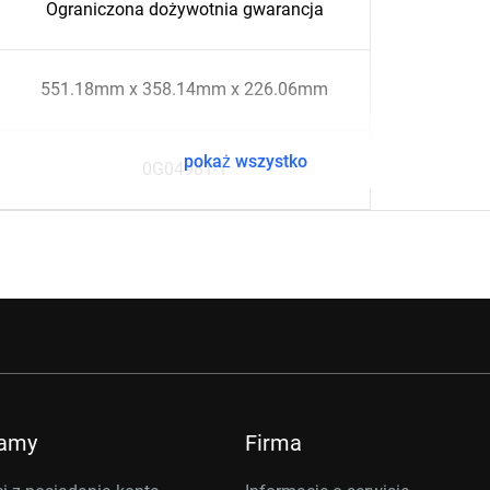
Ograniczona dożywotnia gwarancja
551.18mm x 358.14mm x 226.06mm
pokaż wszystko
0G04981-1
ramy
Firma