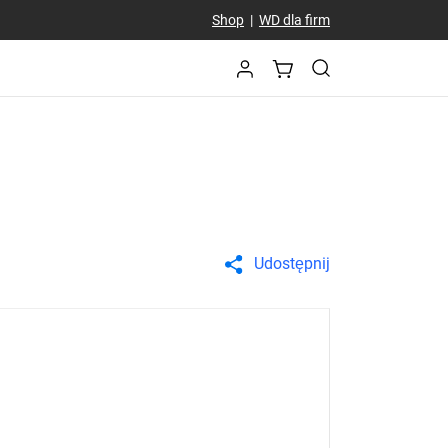
Shop
|
WD dla firm
Udostępnij