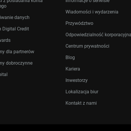
i z posiadania konta
Informacje o serwisie
ego
Wiadomości i wydarzenia
iwanie danych
Przywództwo
 Digital Credit
Odpowiedzialność korporacyjn
wards
Centrum prywatności
my dla partnerów
Blog
my dobroczynne
Kariera
ital
Inwestorzy
Lokalizacja biur
Kontakt z nami