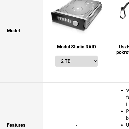
Model
Moduł Studio RAID
Uszt
pokro
W
f
i
P
b
Features
-
U