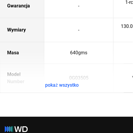
1-r
Gwarancja
-
130.
Wymiary
-
Masa
640gms
Model
0G03505
Number
pokaż wszystko