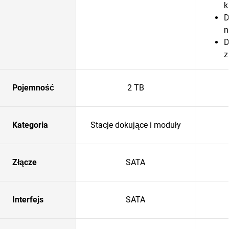
k
D
n
D
z
Pojemność
2 TB
Kategoria
Stacje dokujące i moduły
Złącze
SATA
Interfejs
SATA