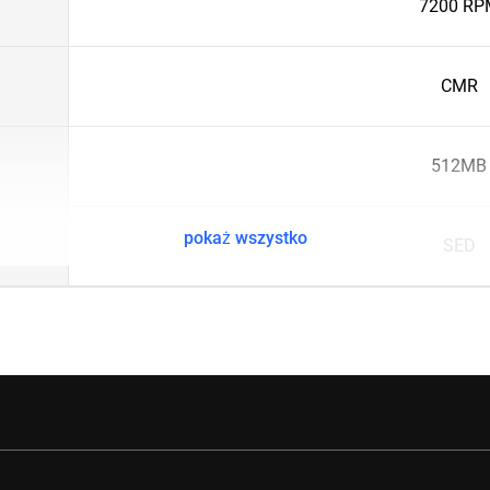
7200 RP
CMR
512MB
pokaż wszystko
SED