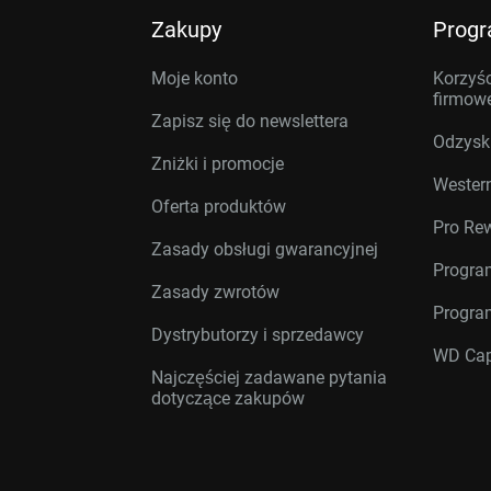
Zakupy
Prog
Moje konto
Korzyśc
firmow
Zapisz się do newslettera
Odzysk
Zniżki i promocje
Western
Oferta produktów
Pro Re
Zasady obsługi gwarancyjnej
Progra
Zasady zwrotów
Progra
Dystrybutorzy i sprzedawcy
WD Cap
Najczęściej zadawane pytania
dotyczące zakupów