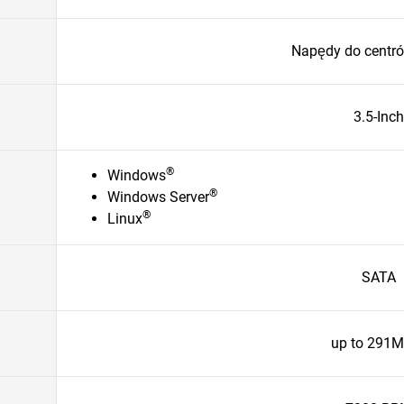
Napędy do centr
3.5-Inch
®
Windows
®
Windows Server
®
Linux
SATA
up to 291