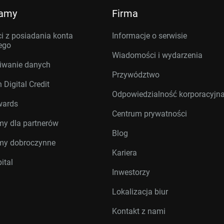
ramy
Firma
i z posiadania konta
Informacje o serwisie
ego
Wiadomości i wydarzenia
iwanie danych
Przywództwo
 Digital Credit
Odpowiedzialność korporacyjn
wards
Centrum prywatności
my dla partnerów
Blog
my dobroczynne
Kariera
ital
Inwestorzy
Lokalizacja biur
Kontakt z nami