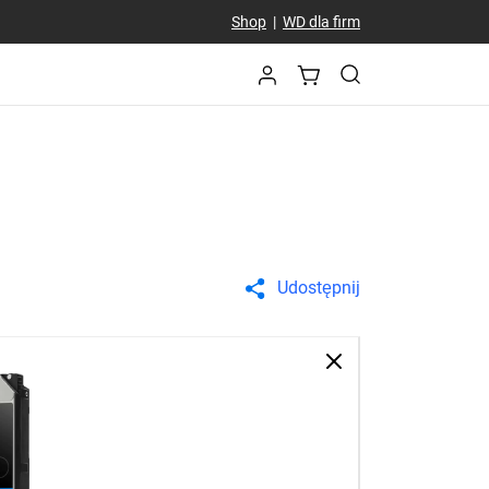
Shop
|
WD dla firm
Udostępnij