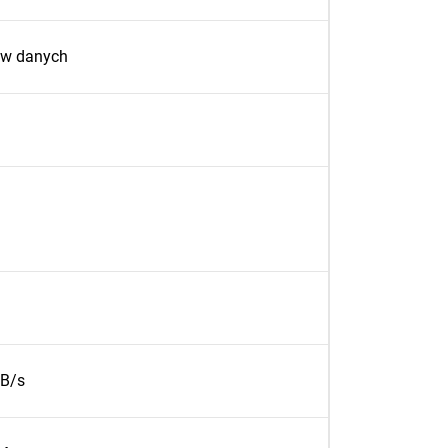
ów danych
MB/s