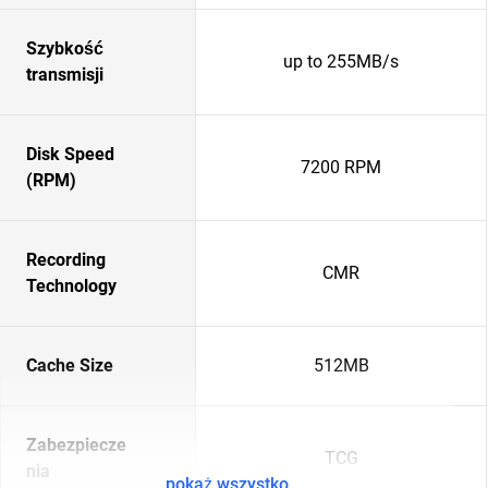
Szybkość
up to 255MB/s
transmisji
Disk Speed
7200 RPM
(RPM)
Recording
CMR
Technology
Cache Size
512MB
Zabezpiecze
TCG
nia
pokaż wszystko