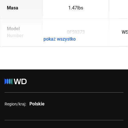
Masa
1.47lbs
Model
0F59373
WS
Number
pokaż wszystko
Polskie
Region/kraj: