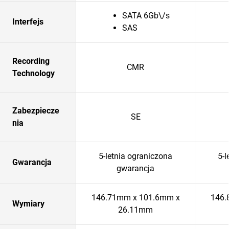
SATA 6Gb\/s
Interfejs
SAS
Recording
CMR
Technology
Zabezpiecze
SE
nia
5-letnia ograniczona
5-l
Gwarancja
gwarancja
146.71mm x 101.6mm x
146.
Wymiary
26.11mm