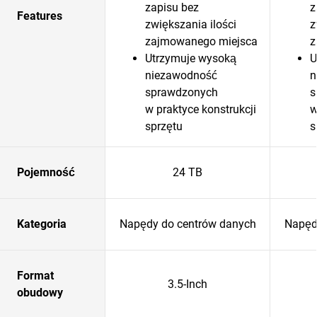
zapisu bez
z
Features
zwiększania ilości
z
zajmowanego miejsca
z
Utrzymuje wysoką
U
niezawodność
n
sprawdzonych
s
w praktyce konstrukcji
w
sprzętu
s
Pojemność
24 TB
Kategoria
Napędy do centrów danych
Napęd
Format
3.5-Inch
obudowy