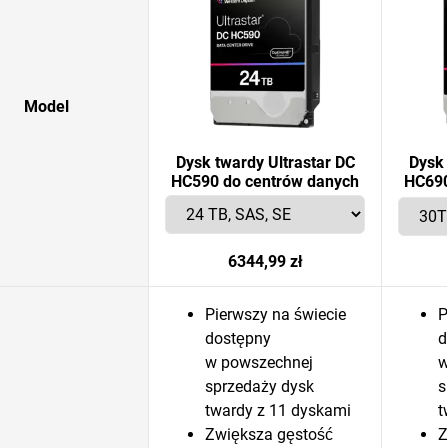
Model
Dysk twardy Ultrastar DC
Dysk 
HC590 do centrów danych
HC690
6344,99 zł
Pierwszy na świecie
P
dostępny
d
w powszechnej
w
sprzedaży dysk
s
twardy z 11 dyskami
t
Zwiększa gęstość
Z