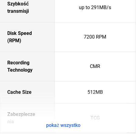
Szybkość
up to 291MB/s
transmisji
Disk Speed
7200 RPM
(RPM)
Recording
CMR
Technology
Cache Size
512MB
Zabezpiecze
TCG
nia
pokaż wszystko