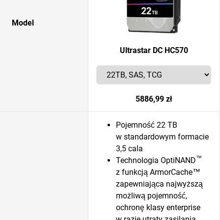
Model
Ultrastar DC HC570
5886,99 zł
Pojemność 22 TB
w standardowym formacie
3,5 cala
™
Technologia OptiNAND
z funkcją ArmorCache™
zapewniająca najwyższą
możliwą pojemność,
ochronę klasy enterprise
w razie utraty zasilania