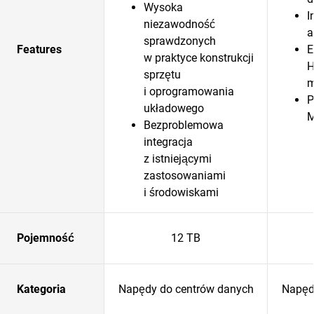
Wysoka
I
niezawodność
a
sprawdzonych
Features
E
w praktyce konstrukcji
H
sprzętu
m
i oprogramowania
P
układowego
Bezproblemowa
integracja
z istniejącymi
zastosowaniami
i środowiskami
Pojemność
12 TB
Kategoria
Napędy do centrów danych
Napęd