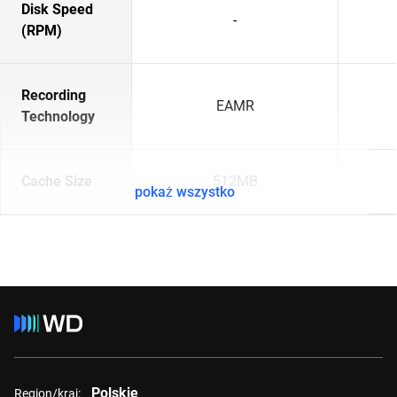
Disk Speed
-
(RPM)
Recording
EAMR
Technology
Cache Size
512MB
pokaż wszystko
Polskie
Region/kraj: