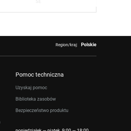
SE
Polskie
Region/kraj:
Pomoc techniczna
Uzyskaj pomoc
Biblioteka zasobów
Bezpieczeństwo produktu
a
poniedziałek — piątek, 9:00 — 18:00