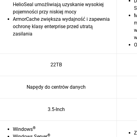
D
HelioSeal umożliwiają uzyskanie wysokiej
S
pojemności przy niskiej mocy
M
ArmorCache zwiększa wydajność i zapewnia
m
ochronę klasy enterprise przed utratą
w
zasilania
w
O
22TB
Napędy do centrów danych
3.5-Inch
®
Windows
Z
®
Windows Server