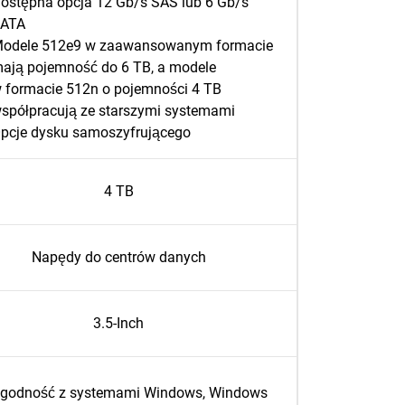
ostępna opcja 12 Gb/s SAS lub 6 Gb/s
ATA
odele 512e9 w zaawansowanym formacie
ają pojemność do 6 TB, a modele
 formacie 512n o pojemności 4 TB
spółpracują ze starszymi systemami
pcje dysku samoszyfrującego
4 TB
Napędy do centrów danych
3.5-Inch
godność z systemami Windows, Windows