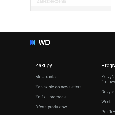
Zabezpieczenia
Zakupy
Prog
Moje konto
Korzyśc
firmow
Zapisz się do newslettera
Odzysk
Zniżki i promocje
Western
Oferta produktów
Pro Re