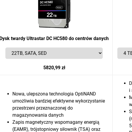
Dysk twardy Ultrastar DC HC580 do centrów danych
5820,99 zł
D
i
Nowa, ulepszona technologia OptiNAND
M
umożliwia bardziej efektywne wykorzystanie
w
przestrzeni przeznaczonej do
S
magazynowania danych
(
Zapis magnetyczny wspomagany energią
5
(EAMR), trójstopniowy siłownik (TSA) oraz