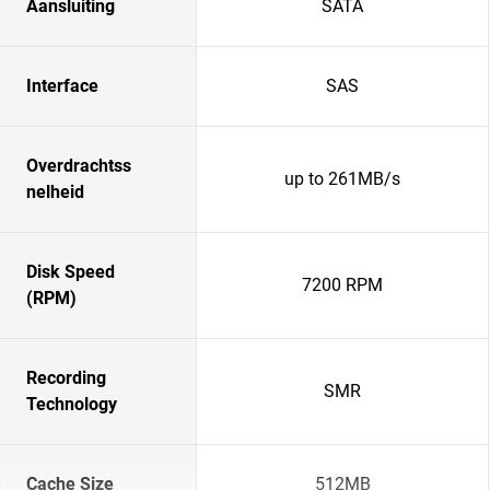
Aansluiting
SATA
Interface
SAS
Overdrachtss
up to 261MB/s
nelheid
Disk Speed
7200 RPM
(RPM)
Recording
SMR
Technology
Cache Size
512MB