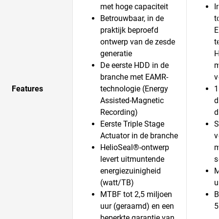
met hoge capaciteit
I
Betrouwbaar, in de
t
praktijk beproefd
E
ontwerp van de zesde
t
generatie
H
De eerste HDD in de
m
branche met EAMR-
v
Features
technologie (Energy
1
Assisted-Magnetic
d
Recording)
d
Eerste Triple Stage
S
Actuator in de branche
v
HelioSeal®-ontwerp
m
levert uitmuntende
s
energiezuinigheid
M
(watt/TB)
u
MTBF tot 2,5 miljoen
B
uur (geraamd) en een
5
beperkte garantie van