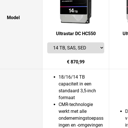
Model
Ultrastar DC HC550
Ul
€ 870,99
18/16/14 TB
capaciteit in een
standaard 3,5-inch
formaat
CMR-technologie
werkt met alle
D
ondernemingstoepass
v
ingen en -omgevingen
i