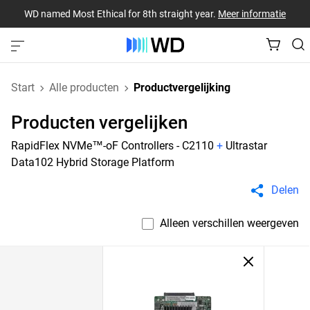
WD named Most Ethical for 8th straight year.
Meer informatie
Start
Alle producten
Productvergelijking
Producten vergelijken
RapidFlex NVMe™-oF Controllers - C2110
+
Ultrastar
Data102 Hybrid Storage Platform
Delen
Alleen verschillen weergeven