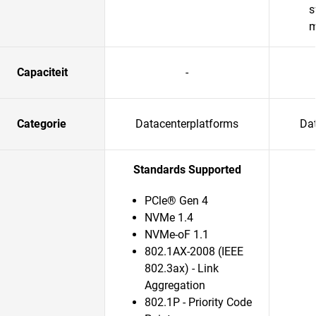
s
m
Capaciteit
-
Categorie
Datacenterplatforms
Da
Standards Supported
PCle® Gen 4
NVMe 1.4
NVMe-oF 1.1
802.1AX-2008 (IEEE
802.3ax) - Link
Aggregation
802.1P - Priority Code