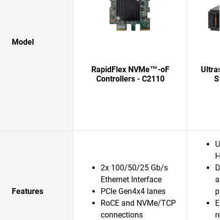
Model
RapidFlex NVMe™-oF
Ultra
Controllers - C2110
S
U
H
2x 100/50/25 Gb/s
D
Ethernet Interface
a
Features
PCIe Gen4x4 lanes
p
RoCE and NVMe/TCP
E
connections
r