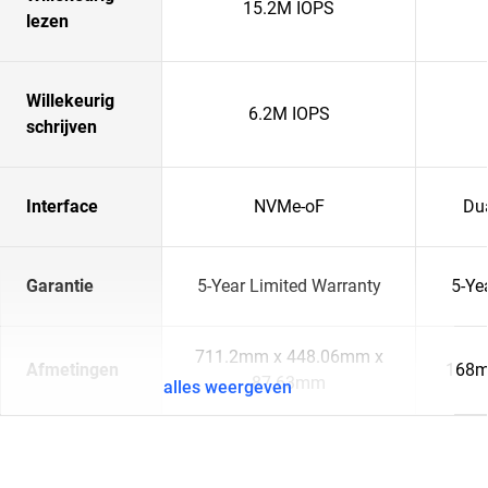
15.2M IOPS
lezen
Willekeurig
6.2M IOPS
schrijven
Interface
NVMe-oF
Du
Garantie
5-Year Limited Warranty
5-Ye
711.2mm x 448.06mm x
Afmetingen
168m
87.63mm
alles weergeven