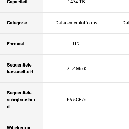
Capaciteit
1474 TB
Categorie
Datacenterplatforms
Da
Formaat
U.2
Sequentiële
71.4GB/s
leessnelheid
Sequentiële
schrijfsnelhei
66.5GB/s
d
Willekeurig