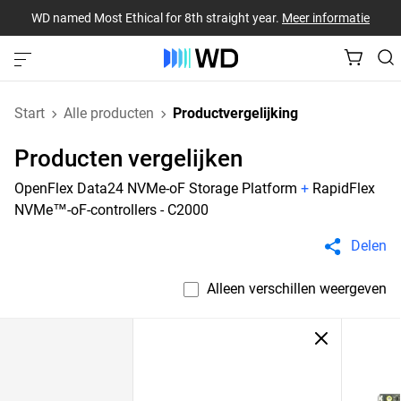
WD named Most Ethical for 8th straight year.
Meer informatie
Start
Alle producten
Productvergelijking
Producten vergelijken
OpenFlex Data24 NVMe-oF Storage Platform
+
RapidFlex
NVMe™-oF-controllers - C2000
Delen
Alleen verschillen weergeven