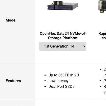
Model
OpenFlex Data24 NVMe-oF
Rap
Storage Platform
co
2
Up to 368TB in 2U
i
Features
Low latency
P
Dual Port SSDs
R
v