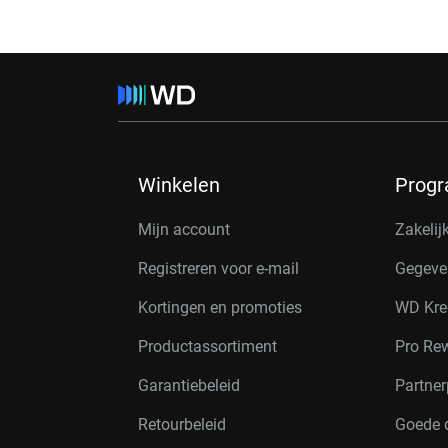
Winkelen
Prog
Mijn account
Zakelij
Registreren voor e-mail
Gegeve
Kortingen en promoties
WD Kre
Productassortiment
Pro Re
Garantiebeleid
Partne
Retourbeleid
Goede 