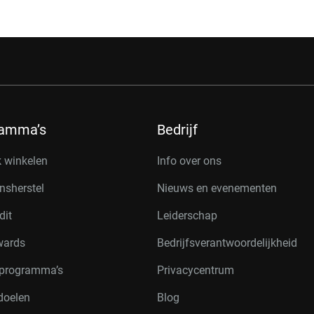
ramma’s
Bedrijf
k winkelen
Info over ons
nsherstel
Nieuws en evenementen
dit
Leiderschap
wards
Bedrijfsverantwoordelijkheid
rprogramma’s
Privacycentrum
doelen
Blog