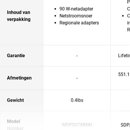
P
90 W-netadapter
C
Inhoud van
Netstroomsnoer
C
verpakking
Regionale adapters
i
R
Garantie
-
Lifet
551.
Afmetingen
-
Gewicht
0.4lbs
Model
WDPS078RNN
SDP
Number