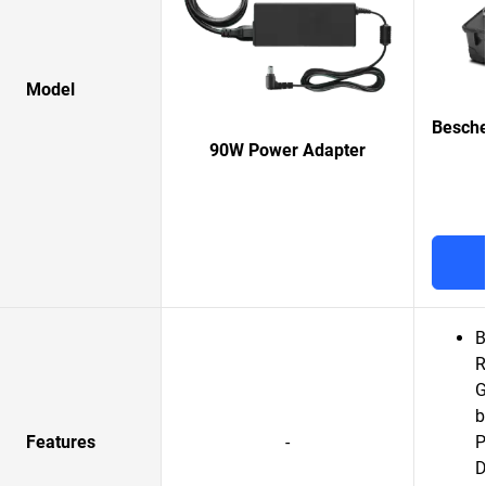
Model
Besche
90W Power Adapter
B
R
G
b
Features
-
P
D