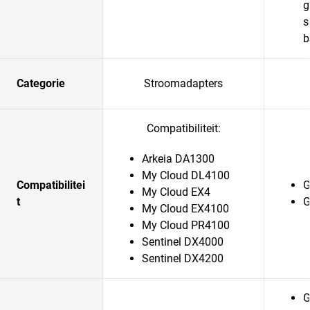
g
s
b
Categorie
Stroomadapters
Compatibiliteit:
Arkeia DA1300
My Cloud DL4100
Compatibilitei
G
My Cloud EX4
t
G
My Cloud EX4100
My Cloud PR4100
Sentinel DX4000
Sentinel DX4200
G